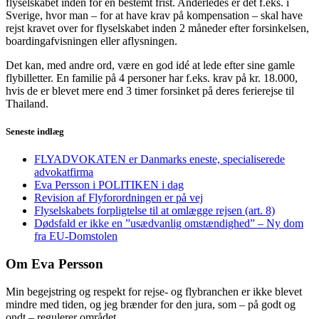
flyselskabet inden for en bestemt frist. Anderledes er det f.eks. i
Sverige, hvor man – for at have krav på kompensation – skal have
rejst kravet over for flyselskabet inden 2 måneder efter forsinkelsen,
boardingafvisningen eller aflysningen.
Det kan, med andre ord, være en god idé at lede efter sine gamle
flybilletter. En familie på 4 personer har f.eks. krav på kr. 18.000,
hvis de er blevet mere end 3 timer forsinket på deres ferierejse til
Thailand.
Seneste indlæg
FLYADVOKATEN er Danmarks eneste, specialiserede
advokatfirma
Eva Persson i POLITIKEN i dag
Revision af Flyforordningen er på vej
Flyselskabets forpligtelse til at omlægge rejsen (art. 8)
Dødsfald er ikke en ”usædvanlig omstændighed” – Ny dom
fra EU-Domstolen
Om Eva Persson
Min begejstring og respekt for rejse- og flybranchen er ikke blevet
mindre med tiden, og jeg brænder for den jura, som – på godt og
ondt – regulerer området.