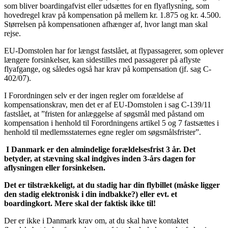
som bliver boardingafvist eller udsættes for en flyaflysning, som
hovedregel krav på kompensation på mellem kr. 1.875 og kr. 4.500.
Størrelsen på kompensationen afhænger af, hvor langt man skal
rejse.
EU-Domstolen har for længst fastslået, at flypassagerer, som oplever
længere forsinkelser, kan sidestilles med passagerer på aflyste
flyafgange, og således også har krav på kompensation (jf. sag C-
402/07).
I Forordningen selv er der ingen regler om forældelse af
kompensationskrav, men det er af EU-Domstolen i sag C-139/11
fastslået, at ”fristen for anlæggelse af søgsmål med påstand om
kompensation i henhold til Forordningens artikel 5 og 7 fastsættes i
henhold til medlemsstaternes egne regler om søgsmålsfrister”.
I Danmark er den almindelige forældelsesfrist 3 år. Det
betyder, at stævning skal indgives inden 3-års dagen for
aflysningen eller forsinkelsen.
Det er tilstrækkeligt, at du stadig har din flybillet (måske ligger
den stadig elektronisk i din indbakke?) eller evt. et
boardingkort. Mere skal der faktisk ikke til!
Der er ikke i Danmark krav om, at du skal have kontaktet