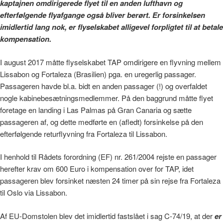
kaptajnen omdirigerede flyet til en anden lufthavn og
efterfølgende flyafgange også bliver berørt. Er forsinkelsen
imidlertid lang nok, er flyselskabet alligevel forpligtet til at betale
kompensation.
I august 2017 måtte flyselskabet TAP omdirigere en flyvning mellem
Lissabon og Fortaleza (Brasilien) pga. en uregerlig passager.
Passageren havde bl.a. bidt en anden passager (!) og overfaldet
nogle kabinebesætningsmedlemmer. På den baggrund måtte flyet
foretage en landing i Las Palmas på Gran Canaria og sætte
passageren af, og dette medførte en (afledt) forsinkelse på den
efterfølgende returflyvning fra Fortaleza til Lissabon.
I henhold til Rådets forordning (EF) nr. 261/2004 rejste en passager
herefter krav om 600 Euro i kompensation over for TAP, idet
passageren blev forsinket næsten 24 timer på sin rejse fra Fortaleza
til Oslo via Lissabon.
Af EU-Domstolen blev det imidlertid fastslået i sag C-74/19, at der
er