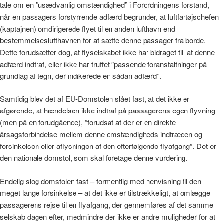
tale om en ”usædvanlig omstændighed” i Forordningens forstand,
når en passagers forstyrrende adfærd begrunder, at luftfartøjschefen
(kaptajnen) omdirigerede flyet til en anden lufthavn end
bestemmelseslufthavnen for at sætte denne passager fra borde.
Dette forudsætter dog, at flyselskabet ikke har bidraget til, at denne
adfærd indtraf, eller ikke har truffet ”passende foranstaltninger på
grundlag af tegn, der indikerede en sådan adfærd”.
Samtidig blev det af EU-Domstolen slået fast, at det ikke er
afgørende, at hændelsen ikke indtraf på passagerens egen flyvning
(men på en forudgående), ”forudsat at der er en direkte
årsagsforbindelse mellem denne omstændigheds indtræden og
forsinkelsen eller aflysningen af den efterfølgende flyafgang”. Det er
den nationale domstol, som skal foretage denne vurdering.
Endelig slog domstolen fast – formentlig med henvisning til den
meget lange forsinkelse – at det ikke er tilstrækkeligt, at omlægge
passagerens rejse til en flyafgang, der gennemføres af det samme
selskab dagen efter, medmindre der ikke er andre muligheder for at