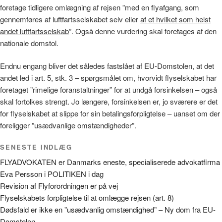
foretage tidligere omlægning af rejsen ”med en flyafgang, som
gennemføres af luftfartsselskabet selv eller
af et hvilket som helst
andet luftfartsselskab
”. Også denne vurdering skal foretages af den
nationale domstol.
Endnu engang bliver det således fastslået af EU-Domstolen, at det
andet led i art. 5, stk. 3 – spørgsmålet om, hvorvidt flyselskabet har
foretaget ”rimelige foranstaltninger” for at undgå forsinkelsen – også
skal fortolkes strengt. Jo længere, forsinkelsen er, jo sværere er det
for flyselskabet at slippe for sin betalingsforpligtelse – uanset om der
foreligger ”usædvanlige omstændigheder”.
SENESTE INDLÆG
FLYADVOKATEN er Danmarks eneste, specialiserede advokatfirma
Eva Persson i POLITIKEN i dag
Revision af Flyforordningen er på vej
Flyselskabets forpligtelse til at omlægge rejsen (art. 8)
Dødsfald er ikke en ”usædvanlig omstændighed” – Ny dom fra EU-
Domstolen