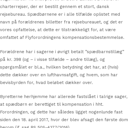
charterrejser, der er bestilt gennem et stort, dansk
rejsebureau. Spædbørnene er i alle tilfælde oplistet med
navn på forældrenes billetter fra rejsebureauet, og det er
vores opfattelse, at dette er tilstrækkeligt for, at være
omfattet af Flyforordningens kompensationsbestemmelse.
Forældrene har i sagerne i øvrigt betalt ”spædbarnstillæg”
på kr. 398 (og – i visse tilfælde – andre tillæg), og
spørgsmålet er bl.a., hvilken betydning det har, at (hvis)
dette dækker over en lufthavnsafgift, og hvem, som har
bevisbyrden for, hvad beløbet dækker over.
Byretterne herhjemme har allerede fastslået i talrige sager,
at spædbørn er berettiget til kompensation i hht.
Forordningen, og dette har således ligget nogenlunde fast
siden den 18. april 2017, hvor der blev afsagt den første dom
herom (jf. sag BS 50S-4377/2016).