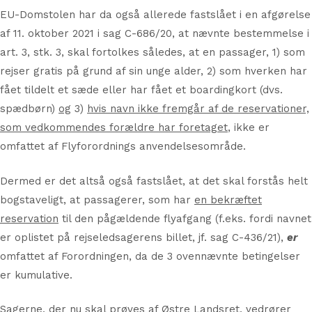
EU-Domstolen har da også allerede fastslået i en afgørelse
af 11. oktober 2021 i sag C-686/20, at nævnte bestemmelse i
art. 3, stk. 3, skal fortolkes således, at en passager, 1) som
rejser gratis på grund af sin unge alder, 2) som hverken har
fået tildelt et sæde eller har fået et boardingkort (dvs.
spædbørn)
og
3)
hvis navn ikke fremgår af de reservationer,
som vedkommendes forældre har foretaget
, ikke er
omfattet af Flyforordnings anvendelsesområde.
Dermed er det altså også fastslået, at det skal forstås helt
bogstaveligt, at passagerer, som har
en bekræftet
reservation
til den pågældende flyafgang (f.eks. fordi navnet
er oplistet på rejseledsagerens billet, jf. sag C-436/21),
er
omfattet af Forordningen, da de 3 ovennævnte betingelser
er kumulative.
Sagerne, der nu skal prøves af Østre Landsret, vedrører