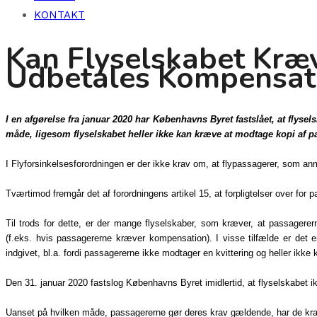
KONTAKT
Kan Flyselskabet Kræv
Udbetales Kompensat
I en afgørelse fra januar 2020 har Københavns Byret fastslået, at flyse
måde, ligesom flyselskabet heller ikke kan kræve at modtage kopi af pa
I Flyforsinkelsesforordningen er der ikke krav om, at flypassagerer, som a
Tværtimod fremgår det af forordningens artikel 15, at forpligtelser over for 
Til trods for dette, er der mange flyselskaber, som kræver, at passagerern
(f.eks. hvis passagererne kræver kompensation). I visse tilfælde er det e
indgivet, bl.a. fordi passagererne ikke modtager en kvittering og heller ik
Den 31. januar 2020 fastslog Københavns Byret imidlertid, at flyselskabet i
Uanset på hvilken måde, passagererne gør deres krav gældende, har de kr