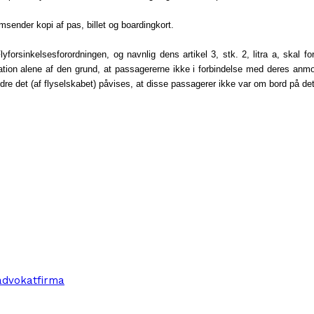
msender kopi af pas, billet og boardingkort.
lyforsinkelses
forordningen, og navnlig dens artikel 3, stk. 2, litra a, skal 
sation alene af den grund, at passagererne ikke i forbindelse med deres an
re det (af flyselskabet) påvises, at disse passagerer ikke var om bord på de
advokatfirma