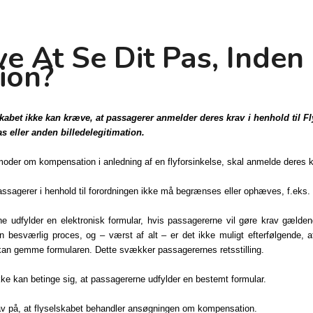
e At Se Dit Pas, Inden
ion?
lskabet ikke kan kræve, at passagerer anmelder deres krav i henhold til 
s eller anden billedelegitimation.
nmoder om kompensation i anledning af en flyforsinkelse, skal anmelde deres 
passagerer i henhold til forordningen ikke må begrænses eller ophæves, f.eks. v
e udfylder en elektronisk formular, hvis passagererne vil gøre krav gældend
n besværlig proces, og – værst af alt – er det ikke muligt efterfølgende, a
ke kan gemme formularen. Dette svækker passagerernes retsstilling.
kke kan betinge sig, at passagererne udfylder en bestemt formular.
av på, at flyselskabet behandler ansøgningen om kompensation.