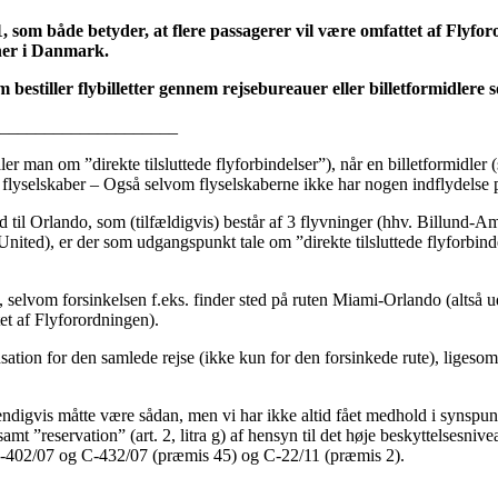
som både betyder, at flere passagerer vil være omfattet af Flyforo
 her i Danmark.
om bestiller flybilletter gennem rejsebureauer eller billetformidler
_____________________
k taler man om ”direkte tilsluttede flyforbindelser”), når en billetformi
ige flyselskaber – Også selvom flyselskaberne ikke har nogen indflydels
und til Orlando, som (tilfældigvis) består af 3 flyvninger (hhv. Bill
ited), er der som udgangspunkt tale om ”direkte tilsluttede flyforbinde
n, selvom forsinkelsen f.eks. finder sted på ruten Miami-Orlando (altså u
tet af Flyforordningen).
tion for den samlede rejse (ikke kun for den forsinkede rute), ligesom
dvendigvis måtte være sådan, men vi har ikke altid fået medhold i synspun
 samt ”reservation” (art. 2, litra g) af hensyn til det høje beskyttelsesniv
 C-402/07 og C-432/07 (præmis 45) og C-22/11 (præmis 2).