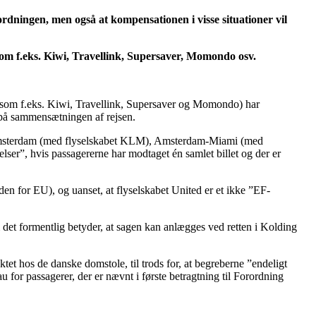
rdningen, men også at kompensationen i visse situationer vil
e som f.eks. Kiwi, Travellink, Supersaver, Momondo osv.
dler (som f.eks. Kiwi, Travellink, Supersaver og Momondo) har
e på sammensætningen af rejsen.
und-Amsterdam (med flyselskabet KLM), Amsterdam-Miami (med
lser”, hvis passagererne har modtaget én samlet billet og der er
den for EU), og uanset, at flyselskabet United er et ikke ”EF-
 det formentlig betyder, at sagen kan anlægges ved retten i Kolding
ktet hos de danske domstole, til trods for, at begreberne ”endeligt
eau for passagerer, der er nævnt i første betragtning til Forordning