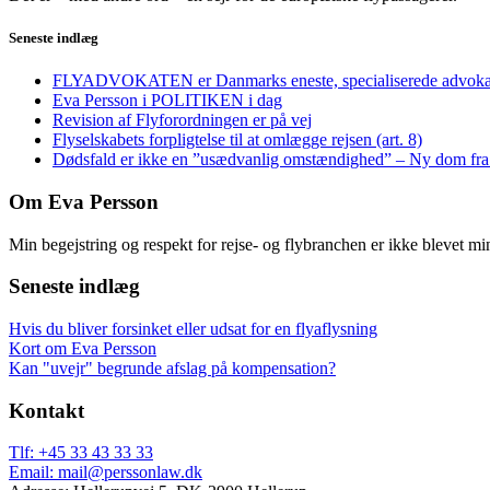
Seneste indlæg
FLYADVOKATEN er Danmarks eneste, specialiserede advoka
Eva Persson i POLITIKEN i dag
Revision af Flyforordningen er på vej
Flyselskabets forpligtelse til at omlægge rejsen (art. 8)
Dødsfald er ikke en ”usædvanlig omstændighed” – Ny dom f
Om Eva Persson
Min begejstring og respekt for rejse- og flybranchen er ikke blevet m
Seneste indlæg
Hvis du bliver forsinket eller udsat for en flyaflysning
Kort om Eva Persson
Kan "uvejr" begrunde afslag på kompensation?
Kontakt
Tlf: +45 33 43 33 33
Email: mail@perssonlaw.dk