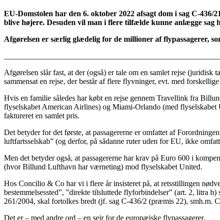
EU-Domstolen har den 6. oktober 2022 afsagt dom i sag C-436/21, 
blive højere. Desuden vil man i flere tilfælde kunne anlægge sag
Afgørelsen er særlig glædelig for de millioner af flypassagerer, s
______________________________________________________
Afgørelsen slår fast, at der (også) er tale om en samlet rejse (juridis
sammensat en rejse, der består af flere flyvninger, evt. med forskell
Hvis en familie således har købt en rejse gennem Travellink fra Bill
flyselskabet American Airlines) og Miami-Orlando (med flyselskabet Un
faktureret en samlet pris.
Det betyder for det første, at passagererne er omfattet af Forordninge
luftfartsselskab” (og derfor, på sådanne ruter uden for EU, ikke omfat
Men det betyder også, at passagererne har krav på Euro 600 i kompensa
(hvor Billund Lufthavn har værneting) mod flyselskabet United.
Hos Concilio & Co har vi i flere år insisteret på, at retsstillingen nø
bestemmelsessted”, ”direkte tilsluttede flyforbindelser” (art. 2, litra h)
261/2004, skal fortolkes bredt (jf. sag C-436/2 (præmis 22), smh.m.
Det er – med andre ord – en sejr for de europæiske flypassagerer.