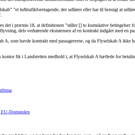
selskab” ”et lufttrafikforetagende, der udfører eller har til hensigt at ud
.
et i præmis 18, at definitionen ”stiller [] to kumulative betingelser for
flyvning, dels vedrørende eksistensen af en kontrakt indgået med en pa
kab A, som havde kontrakt med passagererne, og da Flyselskab A ikke hav
ontor fik i Landsretten medhold i, at Flyselskab A hæftede for betalin
tfirma
ra EU-Domstolen