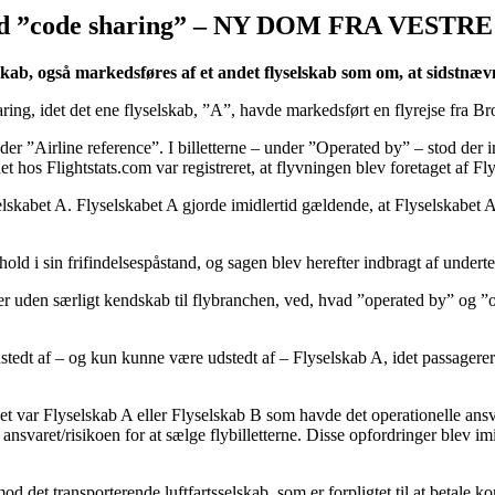
ved ”code sharing” – NY DOM FRA VESTRE
skab, også markedsføres af et andet flyselskab som om, at sidstnævn
aring, idet det ene flyselskab, ”A”, havde markedsført en flyrejse fra 
under ”Airline reference”. I billetterne – under ”Operated by” – stod der
t hos Flightstats.com var registreret, at flyvningen blev foretaget af Fl
kabet A. Flyselskabet A gjorde imidlertid gældende, at Flyselskabet A sk
ld i sin frifindelsespåstand, og sagen blev herefter indbragt af undert
sker uden særligt kendskab til flybranchen, ved, hvad ”operated by” o
dstedt af – og kun kunne være udstedt af – Flyselskab A, idet passagere
 det var Flyselskab A eller Flyselskab B som havde det operationelle an
svaret/risikoen for at sælge flybilletterne. Disse opfordringer blev imi
 det transporterende luftfartsselskab, som er forpligtet til at betale ko