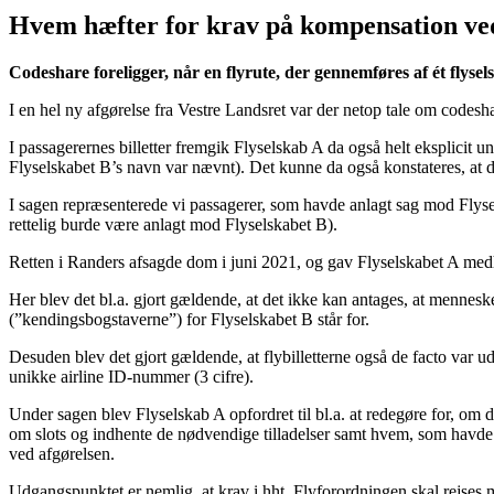
Hvem hæfter for krav på kompensation 
Codeshare foreligger, når en flyrute, der gennemføres af ét flysel
I en hel ny afgørelse fra Vestre Landsret var der netop tale om codesh
I passagerernes billetter fremgik Flyselskab A da også helt eksplicit 
Flyselskabet B’s navn var nævnt). Det kunne da også konstateres, at de
I sagen repræsenterede vi passagerer, som havde anlagt sag mod Flysels
rettelig burde være anlagt mod Flyselskabet B).
Retten i Randers afsagde dom i juni 2021, og gav Flyselskabet A medho
Her blev det bl.a. gjort gældende, at det ikke kan antages, at menne
(”kendingsbogstaverne”) for Flyselskabet B står for.
Desuden blev det gjort gældende, at flybilletterne også de facto var u
unikke airline ID-nummer (3 cifre).
Under sagen blev Flyselskab A opfordret til bl.a. at redegøre for, om
om slots og indhente de nødvendige tilladelser samt hvem, som havde an
ved afgørelsen.
Udgangspunktet er nemlig, at krav i hht. Flyforordningen skal rejses mod