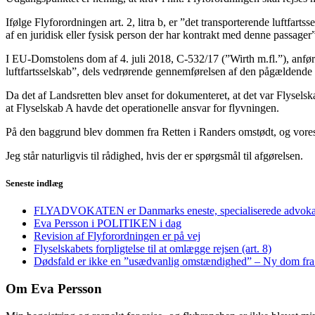
Ifølge Flyforordningen art. 2, litra b, er ”det transporterende luftfarts
af en juridisk eller fysisk person der har kontrakt med denne passager”
I EU-Domstolens dom af 4. juli 2018, C-532/17 (”Wirth m.fl.”), anføres d
luftfartsselskab”, dels vedrørende gennemførelsen af den pågældende 
Da det af Landsretten blev anset for dokumenteret, at det var Flysels
at Flyselskab A havde det operationelle ansvar for flyvningen.
På den baggrund blev dommen fra Retten i Randers omstødt, og vores k
Jeg står naturligvis til rådighed, hvis der er spørgsmål til afgørelsen.
Seneste indlæg
FLYADVOKATEN er Danmarks eneste, specialiserede advoka
Eva Persson i POLITIKEN i dag
Revision af Flyforordningen er på vej
Flyselskabets forpligtelse til at omlægge rejsen (art. 8)
Dødsfald er ikke en ”usædvanlig omstændighed” – Ny dom f
Om Eva Persson