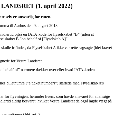
 LANDSRET (1. april 2022)
te selv er ansvarlig for ruten.
Bromma til Aarhus den 9. august 2018.
 imidlertid også en IATA-kode for flyselskabet ”B” (uden at
yselskabet B ”on behalf of [Flyselskab A]”.
ulle frifindes, da Flyselskabet A ikke var rette sagsøgte (idet kravet
egnede for Vestre Landsret.
g ”on behalf of” nærmere dækker over eller hvad IATA-koden
rnes billetnumre (”e ticket numbers”) startede med Flyselskab A’s
svar for flyvningen, herunder hvem, som havde ansvaret for at ansøge
dlertid aldrig besvaret, hvilket Vestre Landsret da også lagde vægt på
mpensationen i hht. art. 7.